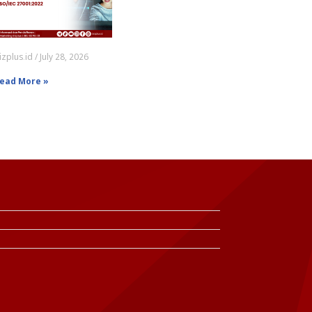
izplus.id
July 28, 2026
ead More »