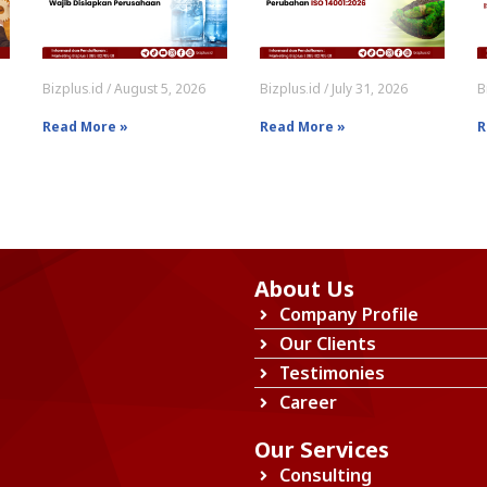
Bizplus.id
August 5, 2026
Bizplus.id
July 31, 2026
B
Read More »
Read More »
R
About Us
Company Profile
Our Clients
Testimonies
Career
Our Services
Consulting