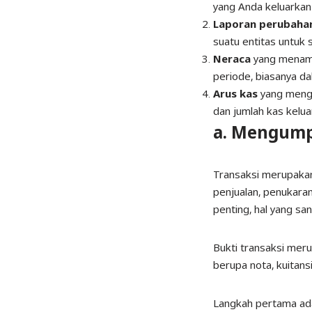
yang Anda keluarkan
Laporan perubaha
suatu entitas untuk 
Neraca
yang menamp
periode, biasanya da
Arus kas
yang
mengg
dan jumlah kas kelua
a. Mengump
Transaksi merupakan
penjualan, penukaran
penting, hal yang sa
Bukti transaksi mer
berupa nota, kuitansi
Langkah pertama adal