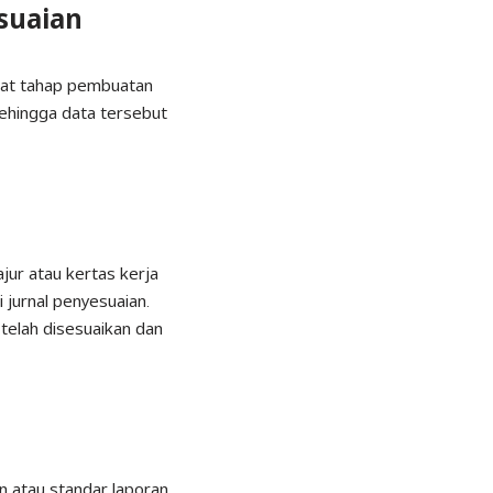
suaian
saat tahap pembuatan
sehingga data tersebut
ur atau kertas kerja
 jurnal penyesuaian.
 telah disesuaikan dan
an atau standar laporan