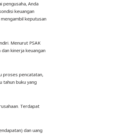
ai pengusaha, Anda
kondisi keuangan
at mengambil keputusan
ndiri.
Menurut PSAK
n dan kinerja keuangan
tu proses pencatatan,
tu tahun buku yang
rusahaan. Terdapat
pendapatan) dan uang