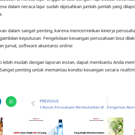
rena dalam neraca lajur sudah dipisahkan jumlah-jumlah yang dila
a.
jikan dalam sangat penting, karena mencerminkan kinerja perusah
ngambilan keputusan.
Pengelolaan keuangan perusahaan bisa dil
n Jurnal,
software
akuntansi
online
.
 lebih mudah dengan laporan instan, dapat membantu Anda mem
. Sangat penting untuk memantau kondisi keuangan secara
realti
PREVIOUS
5 Alasan Perusahaan Membutuhkan Warehouse Management System